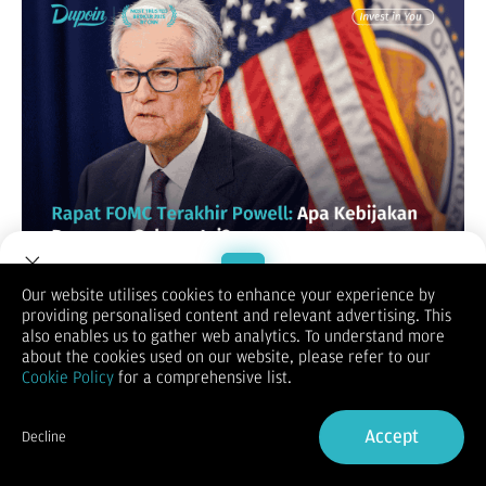
Our website utilises cookies to enhance your experience by
Di dunia finansial global, tidak ada panggung yang lebih
providing personalised content and relevant advertising. This
megah dan mendebarkan selain ruang konferensi pers Federal
Welcome to Dupoin.
also enables us to gather web analytics. To understand more
Reserve (The Fed) di Washington D.C. Selama bertahun-tahun,
Trade with a Trusted Broker
about the cookies used on our website, please refer to our
setiap helaan napas, jeda kalimat, dan pilihan kata dari Sang
Cookie Policy
for a comprehensive list.
Ketua, Jerome Powell, telah menjadi kompas yang
menggerakkan triliunan dolar di pasar saham, valuta asing,
Sign Up now
hingga komoditas.
Accept
Decline
Kini,
kalender ekonomi
menunjukkan sebuah momen
Already have an Account?
Sign in
bersejarah. Rapat Federal Open Market Committee (FOMC)
malam ini bukan sekadar pertemuan rutin untuk menetapkan