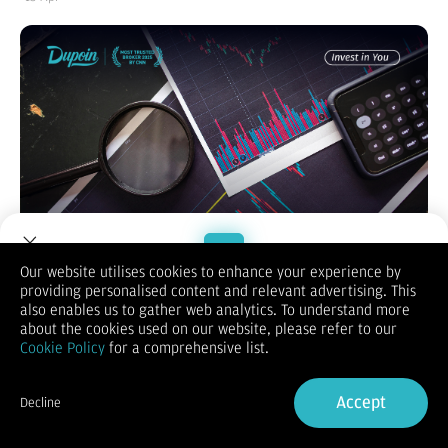
Our website utilises cookies to enhance your experience by
providing personalised content and relevant advertising. This
Welcome to Dupoin.
also enables us to gather web analytics. To understand more
Di tengah ketidakpastian ekonomi global, semakin banyak
Trade with a Trusted Broker
about the cookies used on our website, please refer to our
orang mencari alternatif penghasilan di luar pekerjaan utama.
Cookie Policy
for a comprehensive list.
Salah satu yang paling menarik perhatian adalah bisnis forex
Sign Up now
(perdagangan mata uang asing) yang berlangsung di pasar
global selama 24 jam.
Accept
Decline
Namun, penting untuk dipahami bahwa forex bukan jalan
Already have an Account?
Sign in
cepat menjadi kaya. Ini adalah aktivitas yang membutuhkan