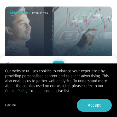
Our website utilises cookies to enhance your experience by
providing personalised content and relevant advertising. This
Welcome to Dupoin.
also enables us to gather web analytics. To understand more
Trading sering disalahpahami sebagai bentuk judi online.
Trade with a Trusted Broker
about the cookies used on our website, please refer to our
Padahal, keduanya sangat berbeda secara hukum dan praktik.
Cookie Policy
for a comprehensive list.
Judi, termasuk judi online bersifat spekulatif tanpa dasar
Sign Up now
analisis, sedangkan trading membutuhkan strategi,
manajemen risiko, dan wawasan pasar.
Accept
Decline
Di Indonesia, trading adalah aktivitas legal asal dilakukan
Already have an Account?
Sign in
melalui platform yang teregulasi oleh BAPPEBTI dan OJK. Yang