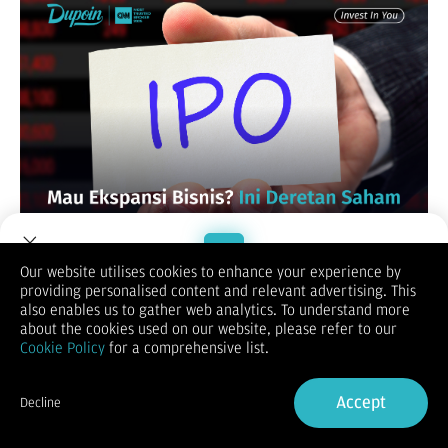
Our website utilises cookies to enhance your experience by
Pasar modal Indonesia terus menunjukkan taringnya sebagai
providing personalised content and relevant advertising. This
salah satu motor pertumbuhan ekonomi nasional. Di awal
Welcome to Dupoin.
also enables us to gather web analytics. To understand more
tahun 2026 ini, aktivitas penawaran umum perdana saham
Trade with a Trusted Broker
about the cookies used on our website, please refer to our
atau IPO kembali menjadi sorotan utama. Banyak perusahaan,
Cookie Policy
for a comprehensive list.
mulai dari startup teknologi hingga manufaktur kelas berat,
memilih melantai di bursa untuk mendapatkan pendanaan
Sign Up now
segar guna melakukan ekspansi besar-besaran.
Accept
Decline
Bagi investor ritel,
momentum IPO adalah
waktu yang tepat
Already have an Account?
Sign in
untuk masuk ke perusahaan di harga perdana. Namun, di balik
potensi keuntungan yang menggiurkan, terdapat dinamika