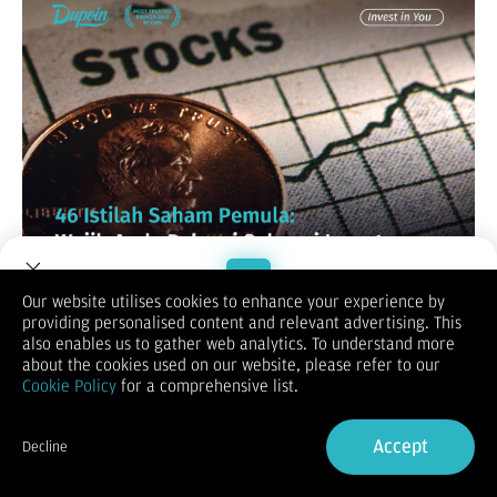
Our website utilises cookies to enhance your experience by
Memasuki dunia pasar modal sering kali terasa seperti
providing personalised content and relevant advertising. This
mempelajari bahasa asing yang baru. Deretan istilah teknis
Welcome to Dupoin.
also enables us to gather web analytics. To understand more
dan singkatan seperti istilah saham ARA, ARB, Lot, hingga
Trade with a Trusted Broker
about the cookies used on our website, please refer to our
Capital Gain kerap muncul dalam percakapan antar investor
Cookie Policy
for a comprehensive list.
maupun di aplikasi trading. Bagi seorang pemula,
ketidaktahuan akan istilah-istilah dasar ini bukan sekadar
Sign Up now
masalah komunikasi, melainkan bisa menjadi hambatan besar
Accept
Decline
dalam memahami dinamika pasar dan risiko yang
Already have an Account?
Sign in
menyertainya.
Oleh karena itu, sebelum Anda menyetorkan modal yang lebih