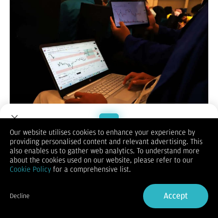
MOMSMONEY.ID –
Sebagai investor Anda perlu mengetahui
Our website utilises cookies to enhance your experience by
kondisi keuangan sebuah perusahaan. Sayangnya, tidak semua
providing personalised content and relevant advertising. This
Welcome to Dupoin.
investor dapat membaca laporan keuangan yang bersifat
also enables us to gather web analytics. To understand more
teknis sehingga sering membuat bingung para investor
Trade with a Trusted Broker
about the cookies used on our website, please refer to our
terutama buat Anda yang baru terjun ke dunia pasar modal.
Cookie Policy
for a comprehensive list.
Jangan berkecil hati, PT BNI Sekuritas sebagai perusahaan
Sign Up now
sekuritas ingin memberikan dukungan literasi keuangan agar
para investor dapat membangun kebiasaan berinvestasi
Accept
Decline
berbasis data, bukan sekadar mengikuti tren pasar. Memahami
Already have an Account?
Sign in
laporan keuangan adalah langkah awal menuju pengambilan