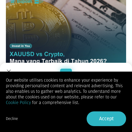
Our website utilises cookies to enhance your experience by
Perbandingan antara XAUUSD dan crypto selalu menarik,
providing personalised content and relevant advertising. This
karena keduanya mewakili dua dunia yang berbeda. XAUUSD
Welcome to Dupoin.
also enables us to gather web analytics. To understand more
identik dengan
aset safe haven
yang telah digunakan selama
Trade with a Trusted Broker
about the cookies used on our website, please refer to our
ratusan tahun, sementara crypto dikenal sebagai aset digital
Cookie Policy
for a comprehensive list.
berisiko tinggi dengan potensi imbal hasil besar.
Di tahun 2026, dinamika global mulai dari kebijakan moneter,
Sign Up now
ketegangan geopolitik, hingga siklus pasar membuat
Accept
Decline
perbedaan karakter kedua aset ini semakin jelas. Artikel ini
Already have an Account?
Sign in
akan membahas kondisi terkini, prospek, serta strategi yang
bisa dipertimbangkan investor.