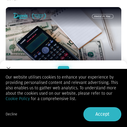
Our website utilises cookies to enhance your experience by
providing personalised content and relevant advertising. This
Welcome to Dupoin.
also enables us to gather web analytics. To understand more
Dalam menjalankan sebuah bisnis atau proyek, mengelola
Trade with a Trusted Broker
about the cookies used on our website, please refer to our
anggaran bukan sekadar soal angka di atas kertas, melainkan
Cookie Policy
for a comprehensive list.
bagaimana Anda melacak setiap rupiah yang keluar secara
Sign Up now
nyata. Memahami biaya yang benar-benar terjadi di lapangan
sangat krusial agar Anda tidak terjebak dalam estimasi yang
Accept
Decline
meleset dan mengancam kesehatan finansial perusahaan.
Already have an Account?
Sign in