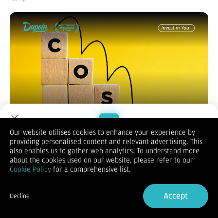
Our website utilises cookies to enhance your experience by
providing personalised content and relevant advertising. This
Welcome to Dupoin.
also enables us to gather web analytics. To understand more
Dalam menjalankan sebuah bisnis atau proyek, menyusun
Trade with a Trusted Broker
about the cookies used on our website, please refer to our
rencana anggaran pengeluaran adalah langkah pertama yang
Cookie Policy
for a comprehensive list.
krusial. Angka-angka di atas kertas tersebut memberikan
Sign Up now
panduan tentang ke mana arah keuangan perusahaan. Namun,
realitas di lapangan sering kali berbicara lain.
Accept
Decline
Harga bahan baku bisa tiba-tiba melonjak, mesin produksi
Already have an Account?
Sign in
mungkin mengalami kerusakan mendadak yang membutuhkan