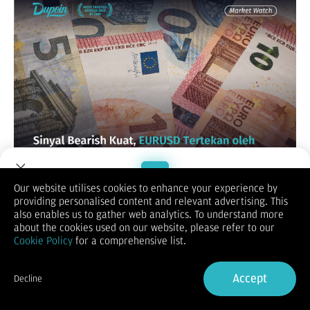
Our website utilises cookies to enhance your experience by
Trump Siapkan Blokade Iran Jangka Panjang, Tekanan ke
providing personalised content and relevant advertising. This
Pasar Bisa Berlanjut
Welcome to Dupoin.
also enables us to gather web analytics. To understand more
Presiden AS, Donald Trump, dikabarkan telah memerintahkan
Trade with a Trusted Broker
about the cookies used on our website, please refer to our
timnya untuk bersiap menjalankan blokade terhadap Iran
Cookie Policy
for a comprehensive list.
dalam jangka panjang, sebagai strategi untuk terus menekan
ekonomi Iran tanpa harus melanjutkan serangan militer besar.
Sign Up now
Langkah ini menunjukkan bahwa konflik kemungkinan tidak
Accept
Decline
akan selesai dalam waktu dekat, melainkan bisa berubah
Already have an Account?
Sign in
menjadi kondisi “tegang tapi tanpa perang besar” (no-deal,
no-war). Blokade ini difokuskan pada pembatasan ekspor