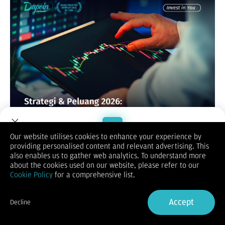
Our website utilises cookies to enhance your experience by
Memasuki tahun 2026, dinamika pasar keuangan global
providing personalised content and relevant advertising. This
semakin menarik untuk diikuti, terutama di kawasan Eropa.
Welcome to Dupoin.
also enables us to gather web analytics. To understand more
Jika Anda sedang mencari instrumen yang menawarkan
Trade with a Trusted Broker
about the cookies used on our website, please refer to our
pergerakan harga yang "gesit" namun tetap memiliki
Cookie Policy
for a comprehensive list.
fundamental yang kuat, maka Trading DAX Index untuk Trader
Pemula adalah topik yang wajib Anda selami.
Sign Up now
DAX Index bukan sekadar angka di layar monitor; ia adalah
Accept
Decline
representasi dari kekuatan ekonomi terbesar di Eropa, yaitu
Already have an Account?
Sign in
Jerman. Bagi Anda yang ingin memperluas portofolio di luar
instrumen populer seperti Forex atau Emas, artikel ini akan