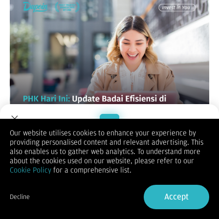
Our website utilises cookies to enhance your experience by
Tahun 2026 menjadi periode yang penuh tantangan bagi
providing personalised content and relevant advertising. This
tenaga kerja di Indonesia. PHK bukan lagi kasus sporadis,
Welcome to Dupoin.
also enables us to gather web analytics. To understand more
melainkan fenomena yang terjadi di berbagai sektor. Dari
Trade with a Trusted Broker
about the cookies used on our website, please refer to our
manufaktur hingga teknologi, perusahaan mulai
Cookie Policy
for a comprehensive list.
mengencangkan ikat pinggang demi menjaga
keberlangsungan bisnis.
Sign Up now
Namun, di balik kondisi ini, ada pelajaran penting: pola lama
Accept
Decline
dalam mencari penghasilan mulai berubah. Mengandalkan
Already have an Account?
Sign in
satu sumber pendapatan saja kini menjadi semakin berisiko.