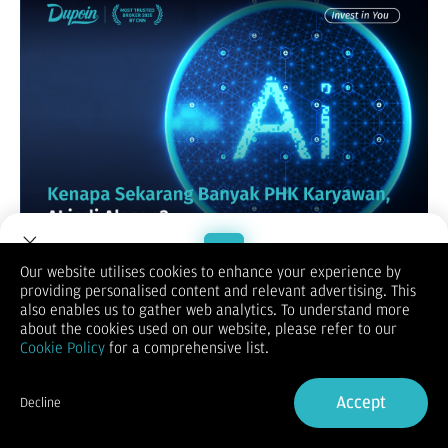
Our website utilises cookies to enhance your experience by
Fenomena PHK massal dalam beberapa tahun terakhir tidak
providing personalised content and relevant advertising. This
bisa dilepaskan dari perubahan besar dalam ekonomi global.
Welcome to Dupoin.
also enables us to gather web analytics. To understand more
Mulai dari perlambatan ekonomi, tekanan geopolitik, hingga
Trade with a Trusted Broker
about the cookies used on our website, please refer to our
revolusi teknologi seperti
Artificial Intelligence (AI)
, semuanya
Cookie Policy
for a comprehensive list.
berkontribusi terhadap perubahan struktur tenaga kerja.
Namun, penting untuk memahami bahwa PHK bukan hanya
Sign Up now
soal AI. Ini adalah kombinasi kompleks dari berbagai faktor
Accept
Decline
yang saling berkaitan.
Already have an Account?
Sign in
Alarm dari PHK Massal Oracle di Market