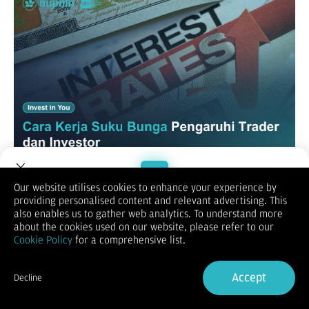
Our website utilises cookies to enhance your experience by
Di balik fluktuasi harian pasar saham, valuta asing, dan
providing personalised content and relevant advertising. This
komoditas, terdapat satu kekuatan tunggal yang memiliki
Welcome to Dupoin.
also enables us to gather web analytics. To understand more
kemampuan untuk menggerakkan triliunan Dolar AS: Suku
Trade with a Trusted Broker
about the cookies used on our website, please refer to our
Bunga Acuan Bank Sentral.
Cookie Policy
for a comprehensive list.
Keputusan menaikkan atau menurunkan suku bunga bukanlah
sekadar pengumuman teknis, melainkan sinyal ekonomi makro
Sign Up now
yang fundamental. Bagi trader dan investor, memahami
Accept
Decline
mekanisme transmisi kebijakan moneter ini adalah wajib.
Already have an Account?
Sign in
Mengapa Kebijakan Bank Sentral Wajib