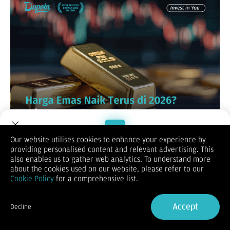
Our website utilises cookies to enhance your experience by
Tahun 2026 ditandai dengan
fenomena bullish emas
yang
providing personalised content and relevant advertising. This
sangat kuat. Sejak awal kuartal pertama, harga emas (XAU)
Welcome to Dupoin.
also enables us to gather web analytics. To understand more
secara konsisten menembus level-level resistensi kunci yang
Trade with a Trusted Broker
about the cookies used on our website, please refer to our
sebelumnya dianggap sebagai titik jenuh. Fenomena ini dipicu
Cookie Policy
for a comprehensive list.
oleh pergeseran sentimen global di mana investor secara
masif memindahkan aset mereka dari ekuitas berisiko tinggi
Sign Up now
ke aset yang memiliki nilai intrinsik kuat.
Accept
Decline
Kenaikan ini tidak hanya terjadi secara nominal dalam Dollar
Already have an Account?
Sign in
AS, tetapi juga dalam hampir semua mata uang utama dunia
lainnya. Hal ini menunjukkan bahwa penguatan emas saat ini