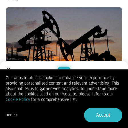
Our website utilises cookies to enhance your experience by
providing personalised content and relevant advertising. This
Welcome to Dupoin.
also enables us to gather web analytics. To understand more
KONTAN.CO.ID -
Pasokan minyak global diperkirakan akan
Trade with a Trusted Broker
about the cookies used on our website, please refer to our
semakin ketat dalam beberapa pekan ke depan, bahkan jika
Cookie Policy
for a comprehensive list.
Amerika Serikat dan Iran mencapai kesepakatan damai untuk
mengakhiri perang mereka. Pasalnya, dibutuhkan waktu
Sign Up now
berminggu-minggu agar pengiriman minyak dari kawasan
Accept
Decline
Teluk Timur Tengah kembali normal dan mencapai kilang di
Already have an Account?
Sign in
seluruh dunia.
Akibatnya, perusahaan energi diperkirakan masih akan terus