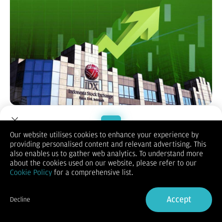
Jakarta, CNBC Indonesia
- Di tengah optimisme pencapaian
target pertumbuhan ekonomi nasional yang membidik 8%
serta proyeksi Indeks Harga Saham Gabungan (IHSG) yang
Our website utilises cookies to enhance your experience by
diproyeksikan akan menembus rekor tertinggi sepanjang
providing personalised content and relevant advertising. This
Welcome to Dupoin.
masa, terdapat sebuah premis fundamental yang perlu diuji
also enables us to gather web analytics. To understand more
korelasinya.
Trade with a Trusted Broker
about the cookies used on our website, please refer to our
Secara konseptual, ekonomi makro yang berekspansi agresif
Cookie Policy
for a comprehensive list.
akan meningkatkan daya beli, memperlancar aktivitas bisnis,
Sign Up now
dan berujung pada peningkatan profitabilitas emiten maupun
korporasi secara menyeluruh.
Accept
Decline
Namun, pergerakan modal memperlihatkan dinamika yang
Already have an Account?
Sign in
tidak selamanya linier. Berdasarkan pengolahan data historis