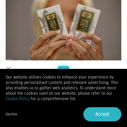
Bisnis.com
, JAKARTA - Harga emas Antam di perdagangan
Our website utilises cookies to enhance your experience by
Pegadaian hari ini Selasa (5/5/2026) mengalami sedikit
providing personalised content and relevant advertising. This
Welcome to Dupoin.
penurunan dibandingkan kemarin.
also enables us to gather web analytics. To understand more
Trade with a Trusted Broker
Per gramnya, Antam membanderol dengan harga
about the cookies used on our website, please refer to our
Rp2.907.000, di mana angka ini turun seribu dari Rp2.908.000
Cookie Policy
for a comprehensive list.
pada Senin.
Sign Up now
Kemudian untuk berat paling rendah yakni 0,5 gram
Accept
dibanderol dengan harga yang sama seperti kemarin yakni
Decline
Already have an Account?
Sign in
Rp1.506.000.
Berikut ini daftar harga emas Antam yang berlaku per Selasa