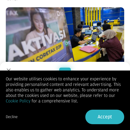
Our website utilises cookies to enhance your experience by
providing personalised content and relevant advertising. This
Welcome to Dupoin.
also enables us to gather web analytics. To understand more
KONTAN.CO.ID - Jakarta.
Direktorat Jenderal Pajak (DJP)
Trade with a Trusted Broker
about the cookies used on our website, please refer to our
Kementerian Keuangan menetapkan masa lapor Surat
Cookie Policy
for a comprehensive list.
Pemberitahuan (SPT) Tahunan Pajak Penghasilan (PPh) tahun
pajak 2025 paling lambat hari ini Kamis 30 April 2026. Berikut
Sign Up now
cara lapor SPT menggunakan Coretax agar tidak terkena
Accept
Decline
sanksi dan denda.
Already have an Account?
Sign in
DJP Kemenkeu mencatat realisasi pelaporan baru mencapai
12.307.324 SPT untuk Tahun Pajak 2025 per 28 April 2026. Dari