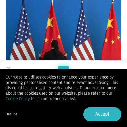
KONTAN.CO.ID -
Bagi 23 juta warga Taiwan, pertemuan
Our website utilises cookies to enhance your experience by
diplomatik paling menentukan pada 2026 bisa jadi justru
providing personalised content and relevant advertising. This
Welcome to Dupoin.
pertemuan yang tidak melibatkan mereka.
also enables us to gather web analytics. To understand more
Trade with a Trusted Broker
Saat Presiden AS Donald Trump berkunjung ke Beijing bulan
about the cookies used on our website, please refer to our
depan, Presiden China Xi Jinping telah menegaskan bahwa isu
Cookie Policy
for a comprehensive list.
Taiwan akan menjadi agenda teratas dalam pembicaraan. Ini
Sign Up now
merupakan perubahan mencolok dibanding pertemuan Trump-
Accept
Xi di Korea Selatan tahun lalu, ketika Xi sengaja
Decline
mengesampingkan isu tersebut.
Already have an Account?
Sign in
Reuters
melaporkan, Taipei akan mencermati setiap sinyal