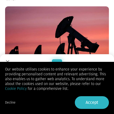
Our website utilises cookies to enhance your experience by
providing personalised content and relevant advertising. This
Welcome to Dupoin.
also enables us to gather web analytics. To understand more
KONTAN.CO.ID -
Harga minyak dunia kembali menguat pada
Trade with a Trusted Broker
about the cookies used on our website, please refer to our
Kamis (30/4/2026), seiring kekhawatiran bahwa pasokan dari
Cookie Policy
for a comprehensive list.
kawasan Timur Tengah akan tetap terganggu lebih lama akibat
kebuntuan negosiasi untuk mengakhiri perang AS dan Israel
Sign Up now
melawan Iran.
Accept
Decline
Melansir
Reuters,
harga minyak mentah Brent untuk kontrak
Already have an Account?
Sign in
Juni naik US$1,91 atau 1,62% menjadi US$119,94 per barel pada
pukul 00.57 GMT, setelah sebelumnya melonjak 6,1%. Kontrak