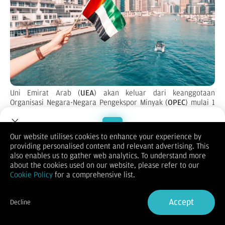
Uni Emirat Arab (
UEA
) akan keluar dari keanggotaan
Organisasi Negara-Negara Pengekspor Minyak (
OPEC
) mulai 1
Mei.
Kantor berita negara UEA, WAM, melaporkan keputusan UEA
keluar dari OPEC itu sejalan dengan strategi jangka panjang
Our website utilises cookies to enhance your experience by
sektor energi Abu Dhabi.
providing personalised content and relevant advertising. This
Welcome to Dupoin.
"Keputusan ini selaras dengan visi strategis dan ekonomi
also enables us to gather web analytics. To understand more
jangka panjang Uni Emirat Arab serta pengembangan sektor
Trade with a Trusted Broker
about the cookies used on our website, please refer to our
energinya, termasuk percepatan investasi dalam produksi
Cookie Policy
for a comprehensive list.
energi domestik," bunyi pemberitaan WAM, Selasa (28/4).
Sign Up now
OPEC merupakan kelompok negara penghasil minyak utama
yang mengoordinasikan kebijakan produksi, serta mampu
Accept
Decline
memengaruhi pasokan serta harga minyak global.
Already have an Account?
Sign in
Keluarnya UEA dari OPEC dinilai menjadi pukulan besar bagi