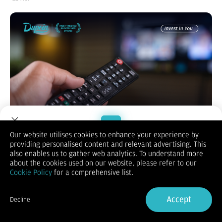
Our website utilises cookies to enhance your experience by
providing personalised content and relevant advertising. This
Welcome to Dupoin.
also enables us to gather web analytics. To understand more
Pernahkah Anda terpikir mengapa penjualan kopi sering kali
Trade with a Trusted Broker
about the cookies used on our website, please refer to our
sejalan dengan meningkatnya permintaan gula atau krimer?
Cookie Policy
for a comprehensive list.
Fenomena ini terjadi karena adanya hubungan unik antar
Sign Up now
barang yang dalam dunia ekonomi dikenal dengan istilah apa
itu benda komplementer. Memahami konsep ini sangat penting
Accept
Decline
bagi Anda yang ingin mendalami dinamika pasar, baik sebagai
Already have an Account?
Sign in
konsumen cerdas maupun pelaku bisnis yang strategis.