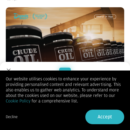
Our website utilises cookies to enhance your experience by
providing personalised content and relevant advertising. This
Welcome to Dupoin.
also enables us to gather web analytics. To understand more
Minyak mentah adalah salah satu komoditas paling aktif
Trade with a Trusted Broker
about the cookies used on our website, please refer to our
diperdagangkan di dunia. Dalam pasar global, ada dua acuan
Cookie Policy
for a comprehensive list.
harga utama yang digunakan, yaitu
WTI (West Texas
Sign Up now
Intermediate)
dan Brent Crude. Keduanya menjadi benchmark
penting dalam menentukan harga minyak global, namun
Accept
Decline
memiliki karakteristik berbeda yang memengaruhi pergerakan
Already have an Account?
Sign in
harga dan peluang trading.