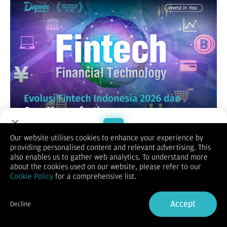
Our website utilises cookies to enhance your experience by
Transformasi digital di sektor keuangan Indonesia dipicu oleh
providing personalised content and relevant advertising. This
tingginya penetrasi internet dan populasi demografis muda
Welcome to Dupoin.
also enables us to gather web analytics. To understand more
yang sangat melek teknologi. Apa yang dimulai sebagai solusi
Trade with a Trusted Broker
about the cookies used on our website, please refer to our
alternatif bagi masyarakat yang belum tersentuh layanan
Cookie Policy
for a comprehensive list.
perbankan tradisional (unbanked), kini telah berevolusi
menjadi standar utama bagi seluruh lapisan masyarakat.
Sign Up now
Di tahun 2026 ini, inovasi tidak lagi berjalan sendiri-sendiri,
Accept
Decline
melainkan membentuk sebuah jaring ekosistem yang
Already have an Account?
Sign in
komprehensif.