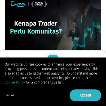
Our website utilises cookies to enhance your experience by
providing personalised content and relevant advertising. This
Trading kerap dipersepsikan sebagai aktivitas individual
Welcome to Dupoin.
also enables us to gather web analytics. To understand more
seorang trader, sebuah layar, dan keputusan yang diambil
Trade with a Trusted Broker
about the cookies used on our website, please refer to our
sendirian. Namun dalam praktiknya, trader yang mampu
Cookie Policy
for a comprehensive list.
berkembang lebih cepat dan konsisten hampir selalu memiliki
satu kesamaan: mereka berada dalam sebuah komunitas.
Sign Up now
Accept
Decline
Komunitas trading bukan sekadar tempat berkumpul,
Already have an Account?
Sign in
melainkan ekosistem belajar, berdiskusi, dan bertumbuh
bersama. Berikut alasan mengapa komunitas memegang