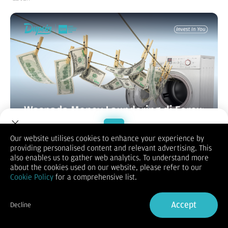
Our website utilises cookies to enhance your experience by
providing personalised content and relevant advertising. This
Welcome to Dupoin.
also enables us to gather web analytics. To understand more
Perkembangan teknologi finansial telah membuat pasar valuta
Trade with a Trusted Broker
about the cookies used on our website, please refer to our
asing atau forex menjadi salah satu instrumen investasi dan
Cookie Policy
for a comprehensive list.
perdagangan paling aktif di dunia. Dengan volume transaksi
Sign Up now
harian yang mencapai triliunan dolar, forex menawarkan
peluang keuntungan besar sekaligus fleksibilitas tinggi bagi
Accept
Decline
para pelaku pasar. Namun, di balik potensi tersebut, terdapat
Already have an Account?
Sign in
risiko serius yang sering luput dari perhatian, yaitu praktik