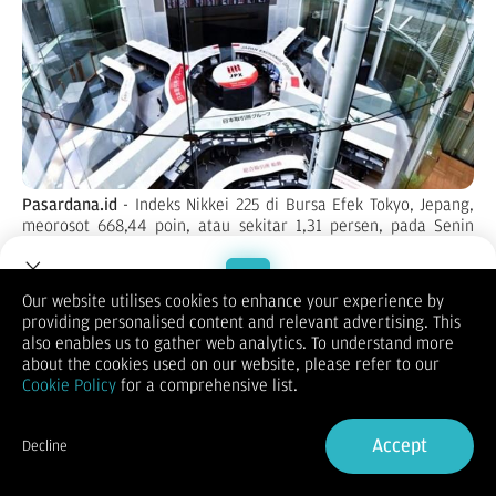
Pasardana.id
- Indeks Nikkei 225 di Bursa Efek Tokyo, Jepang,
meorosot 668,44 poin, atau sekitar 1,31 persen, pada Senin
(15/12/2025), menjadi 50.168,11. Indeks Topix naik 0,22 persen
menjadi 3.431,4,7.
Seperti dilansir
AFP,
indeks Nikkei merosot dipicu pelemahan
Our website utilises cookies to enhance your experience by
yang dialami saham sektor teknologi dan baja.
providing personalised content and relevant advertising. This
Welcome to Dupoin.
Saham perusahaan baja Japan Steel Works memimpin
also enables us to gather web analytics. To understand more
pelemahan hari ini dengan terjun 7,9 persen. Saham Nippon
Trade with a Trusted Broker
about the cookies used on our website, please refer to our
Steel merosot 4,43 persen.
Cookie Policy
for a comprehensive list.
Saham perusahaan semikonduktor Advantest dan perusahaan
Sign Up now
konglomerat SoftBank Group masing-masing anjlok 6,42
persen dan 5,95 persen. Saham perusahaan telekomunikasi
Accept
Decline
Fujikura dan perusahaan logam Mitsui Kinzoku mmasing-
Already have an Account?
Sign in
masing turun 4,38 persen dan 4,36 persen.