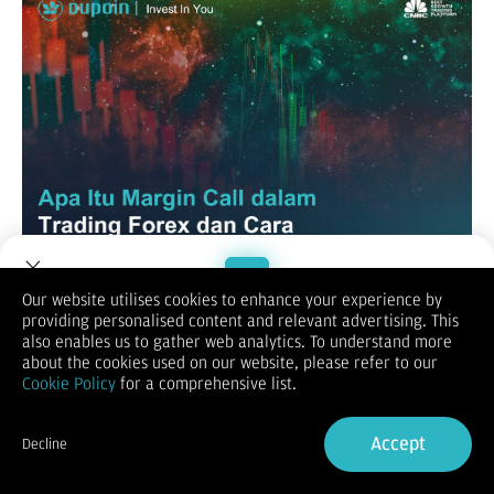
Our website utilises cookies to enhance your experience by
Dalam dunia trading forex, istilah margin call sering kali
providing personalised content and relevant advertising. This
terdengar menakutkan bagi para trader, terutama bagi
Welcome to Dupoin.
also enables us to gather web analytics. To understand more
mereka yang baru mulai memahami dinamika pasar. Istilah ini
Trade with a Trusted Broker
about the cookies used on our website, please refer to our
muncul ketika posisi trading Anda mengalami kerugian besar
Cookie Policy
for a comprehensive list.
hingga modal yang tersedia tidak cukup lagi untuk menahan
pergerakan harga. Margin call bisa menjadi peringatan serius
Sign Up now
bahwa Anda perlu segera mengambil tindakan agar akun tidak
Accept
Decline
mengalami kerugian total. Artikel ini akan membahas secara
Already have an Account?
Sign in
lengkap tentang apa itu margin call, mengapa hal ini bisa
terjadi, bagaimana contoh situasinya, serta apa yang harus