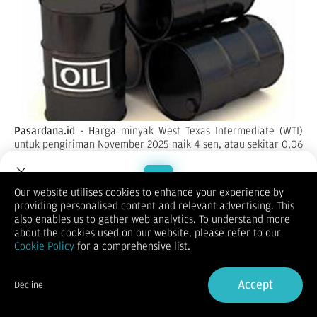
Pasardana.id
- Harga minyak West Texas Intermediate (WTI)
untuk pengiriman November 2025 naik 4 sen, atau sekitar 0,06
persen, menjadi US$61,73 per barel di New York Mercantile
Exchange pada Rabu (8/10/2025).
Harga minyak mentah Brent turun 2 sen, atau sekitar 0,03
Our website utilises cookies to enhance your experience by
persen, menjadi US$65,45 per barel di London ICE Futures
providing personalised content and relevant advertising. This
Welcome to Dupoin.
Exchange.
also enables us to gather web analytics. To understand more
Seperti dilansir
Reuters,
sentimen pasar masih lesu terutama
Trade with a Trusted Broker
about the cookies used on our website, please refer to our
setelah Arab Saudi memutuskan untuk mempertahankan
Cookie Policy
for a comprehensive list.
harga jual resmi minyak mentah andalannya ke Asia,
Sign Up now
bertentangan dengan ekspektasi analis yang memperkirakan
kenaikan, ujar analis StoneX, Alex Hodes, dalam sebuah
Accept
Decline
catatan pada Selasa.
Already have an Account?
Sign in
Perusahaan minyak nasional Abu Dhabi telah menetapkan