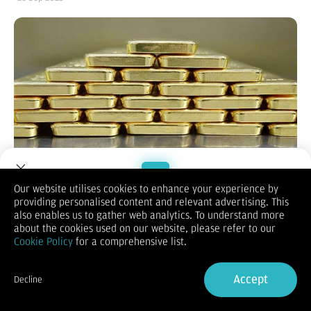
Sumber:
Reuters
| Editor:
Yudho Winarto
Our website utilises cookies to enhance your experience by
KONTAN.CO.ID -
Harga emas dunia melemah tipis pada
providing personalised content and relevant advertising. This
Welcome to Dupoin.
perdagangan Jumat (26/9) setelah data ekonomi Amerika
also enables us to gather web analytics. To understand more
Trade with a Trusted Broker
Serikat (AS) yang lebih kuat dari perkiraan menimbulkan
about the cookies used on our website, please refer to our
keraguan atas prospek pemangkasan suku bunga The Fed.
Cookie Policy
for a comprehensive list.
Penguatan dolar AS turut menekan harga emas, sementara
Sign Up now
investor menunggu rilis data inflasi AS untuk arah pasar
Accept
Decline
selanjutnya.
Already have an Account?
Sign in
Melansir
Reuters,
harga emas spot turun 0,2% menjadi US$
3.741,71 per troi ons pada pukul 00.33 GMT, meski masih