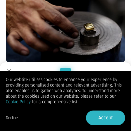
Bloomberg Technoz, Jakarta
- Harga emas dunia jatuh pada
perdagangan pekan lalu. Bagaimana dengan proyeksi untuk
pekan ini?
Our website utilises cookies to enhance your experience by
Pada Jumat (27/6/2025), harga emas dunia di pasar
spot
providing personalised content and relevant advertising. This
Welcome to Dupoin.
ditutup di US$ 3.273,7/troy ons. Anjlok 1,65% dibandingkan hari
also enables us to gather web analytics. To understand more
sebelumnya.
Trade with a Trusted Broker
about the cookies used on our website, please refer to our
Sepanjang pekan lalu, harga emas dunia membukukan koreksi
Cookie Policy
for a comprehensive list.
2,83% secara
point-to-point
. Ini menjadi koreksi mingguan
Sign Up now
selama 2 pekan beruntun.
Accept
Decline
Already have an Account?
Sign in