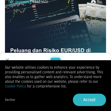
Our website utilises cookies to enhance your experience by
EURUSD
providing personalised content and relevant advertising. This
Trump mengatakan pada hari Minggu bahwa ia setuju untuk
Welcome to Dupoin.
also enables us to gather web analytics. To understand more
memperpanjang tenggat waktu tarif 50% pada Uni Eropa (UE)
Trade with a Trusted Broker
about the cookies used on our website, please refer to our
hingga 9 Juli setelah melakukan panggilan telepon dengan
Cookie Policy
for a comprehensive list.
Presiden Komisi Ursula von der Leyen. Hal ini, pada gilirannya,
dapat menopang mata uang bersama dalam jangka pendek.
Sign Up now
Sebelumnya pada bulan April, Trump memberlakukan tarif
Accept
Decline
20% pada UE sebagai bagian dari tarif "timbal balik" yang
Already have an Account?
Sign in
luas, sebelum menurunkan tarif tersebut menjadi 10% selama
90 hari.