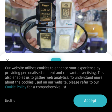
Bloomberg Technoz, Jakarta
- PT Pegadaian (Persero) telah
merilis daftar harga emas untuk perdagangan hari ini.
Bagaimanakah perkembangan harga emas di Pegadaian
Our website utilises cookies to enhance your experience by
selengkapnya?
providing personalised content and relevant advertising. This
Welcome to Dupoin.
Pada Selasa (29/4/2025), harga emas batangan cetakan PT
also enables us to gather web analytics. To understand more
Aneka Tambang (Persero) Tbk di Pegadaian untuk ukuran 0,5
Trade with a Trusted Broker
about the cookies used on our website, please refer to our
gram adalah Rp 1.074.000. Tutun Rp 3.000 dibandingkan
Cookie Policy
for a comprehensive list.
posisi kemarin.
Sign Up now
Sementara untuk ukuran 1 gram, harga emas Antam di
Pegadaian adalah Rp 2.043.000. Melemah Rp 5.000 dari hari
Accept
Decline
sebelumnya.
Already have an Account?
Sign in
Kemudian emas batangan cetakan PT Untung Bersama