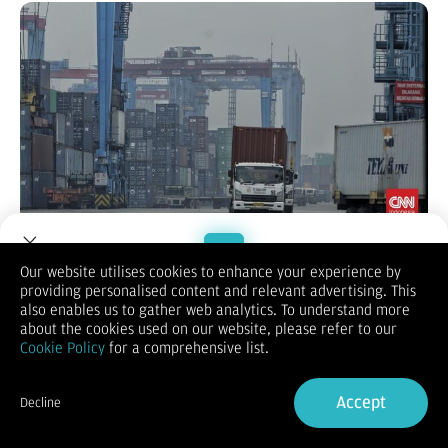
Badan Pusat Statistik (BPS) mencatat neraca perdagangan
barang Indonesia kembali mencatat surplus sebesar US$4,33
Our website utilises cookies to enhance your experience by
miliar pada Maret 2025.
providing personalised content and relevant advertising. This
Welcome to Dupoin.
Realisasi ini naik US$1,23 miliar dibandingkan Februari 2025.
also enables us to gather web analytics. To understand more
"Dengan demikian, neraca perdagangan Indonesia telah
Trade with a Trusted Broker
about the cookies used on our website, please refer to our
mencatatkan surplus selama 59 bulan berturut-turut sejak Mei
Cookie Policy
for a comprehensive list.
2020," ujar Kepala BPS Amalia Adininggar Widyasanti dalam
Sign Up now
konferensi pers, Senin (21/4).
Menurutnya, surplus neraca dagang lebih ditopang oleh
Accept
Decline
nonmigas sebesar US$6 miliar, dengan komoditas yang
Already have an Account?
Sign in
menyumbang utama adalah bahan lemak dan minyak