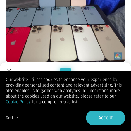
Jakarta, CNBC Indonesia - Tarif baru ekspor yang diberlakukan
oleh Amerika Serikat (AS) dinilai akan membuat barang
produksi Apple yakni iPhone mengalami kenaikan harga. Hal
Our website utilises cookies to enhance your experience by
itu lantaran akan adanya perubahan lanskap perdagangan
providing personalised content and relevant advertising. This
Welcome to Dupoin.
global dan barang-barang global.
also enables us to gather web analytics. To understand more
Trade with a Trusted Broker
about the cookies used on our website, please refer to our
Adapun, iPhone itu sendiri bisa jadi produk yang paling
Cookie Policy
for a comprehensive list.
terpukul dan membebankan semuanya ke konsumen. Bahkan
Sign Up now
harga naik gila-gilaan mencapai 30-40% ke pembeli.
Mengapa?
Accept
Decline
Di lain sisi, saham Apple juga ditutup turun 9,3% Kamis,
Already have an Account?
Sign in
mencapai hari terburuk mereka sejak Maret 2020. Adapun,