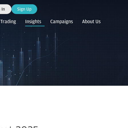
 In
Sign Up
Trading
Insights
Campaigns
About Us