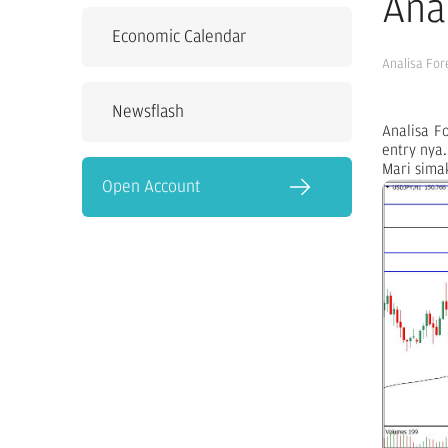
Ana
Economic Calendar
Analisa For
Newsflash
Analisa F
entry nya.
Mari sima
Open Account