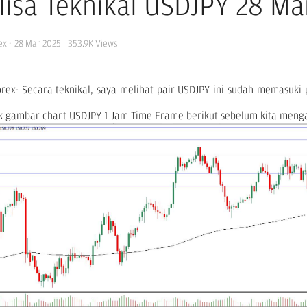
lisa Teknikal USDJPY 28 Ma
ex
·
28 Mar 2025
353.9K
Views
orex- Secara teknikal, saya melihat pair USDJPY ini sudah memasuki p
k gambar chart USDJPY 1 Jam Time Frame berikut sebelum kita menga