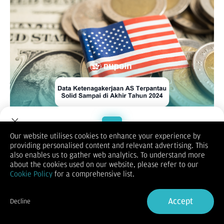
Our website utilises cookies to enhance your experience by
Jumlah warga Amerika yang mengajukan aplikasi baru untuk
providing personalised content and relevant advertising. This
tunjangan pengangguran turun ke level terendah dalam
Welcome to Dupoin.
also enables us to gather web analytics. To understand more
sebulan minggu lalu, konsisten dengan pasar tenaga kerja AS
Trade with a Trusted Broker
about the cookies used on our website, please refer to our
yang mendingin tetapi masih sehat yang kemungkinan akan
Cookie Policy
for a comprehensive list.
membuat pejabat Federal Reserve tidak memangkas suku
bunga lebih lanjut dalam waktu dekat. Data klaim agak tidak
Sign Up now
menentu sejak Thanksgiving, yang menurut para ekonom
Accept
Decline
merupakan hasil dari masalah musiman yang terkait dengan
Already have an Account?
Sign in
peningkatan pekerja sementara yang direkrut oleh
perusahaan untuk musim liburan. Namun, tingkat klaim