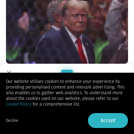
Presiden terpilih Amerika Serikat (AS)
Donald Trump
mengungkit lagi keinginan agar Negara Paman Sam
menguasai
Greenland
yang saat ini menjadi bagian otonom
Our website utilises cookies to enhance your experience by
dari kerajaan Denmark.
providing personalised content and relevant advertising. This
Welcome to Dupoin.
Greenland dikelola sebagai koloni Denmark hingga 1953. Meski
also enables us to gather web analytics. To understand more
tetap menjadi bagian Denmark, Greenland mendapat status
Trade with a Trusted Broker
about the cookies used on our website, please refer to our
otonom dari kerajaan Denmark pada 2009 silam, sehingga
Cookie Policy
for a comprehensive list.
memungkinkannya membentuk pemerintahan sendiri dan
Sign Up now
membuat kebijakan domestik secara mandiri.
"Demi tujuan keamanan nasional dan kebebasan di seluruh
Accept
Decline
dunia, Amerika Serikat memandang memiliki dan kendali atas
Already have an Account?
Sign in
Greenland sebagai kebutuhan yang mutlak," ucap Trump