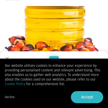
Our website utilises cookies to enhance your experience by
(Vibiznews – Commodity) – Harga minyak sawit atau CPO di
providing personalised content and relevant advertising. This
Welcome to Dupoin.
bursa berjangka Malaysia perdagangan hari Rabu
also enables us to gather web analytics. To understand more
Trade with a Trusted Broker
(11/12/2024) alami pelemahan lanjutan masuki hari keempat
about the cookies used on our website, please refer to our
berturut.
Cookie Policy
for a comprehensive list.
Harga minyak sawit yang banyak diperdagangkan yaitu
Sign Up now
kontrak berjangka bulan Februari 2025 bergerak negatif
Accept
sepanjang sesi dan berakhir turun 0,32% menjadi sekitar
Decline
Already have an Account?
Sign in
MYR4.935 per ton.
Penurunan tersebut menyusul rilis data bulanan dari regulator