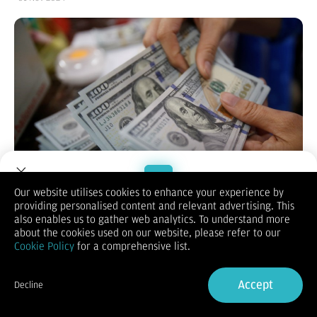
Our website utilises cookies to enhance your experience by
providing personalised content and relevant advertising. This
Jelang rilis data NFP (non-farm payrolls) terbaru, publikasi
Welcome to Dupoin.
also enables us to gather web analytics. To understand more
yang dijadwalkan pada Jumat, 1 November, pukul 08:30 ET
Trade with a Trusted Broker
about the cookies used on our website, please refer to our
(19.30 WIB) ini akan memberikan pandangan mendalam
Cookie Policy
for a comprehensive list.
tentang arah pasar tenaga kerja AS namun dengan banyak
dipengaruhi ketidakpastian akibat gangguan alam dan kendala
Sign Up now
industri. Diperkirakan bahwa AS menambah 108 ribu
Accept
Decline
pekerjaan pada Oktober 2024, laju paling lambat dalam enam
Already have an Account?
Sign in
bulan terakhir, turun dari 254 ribu pada bulan September.
Gabungan dampak dari Badai Helene dan Milton, serta