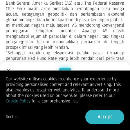
Bank Sentral Amerika Serikat (AS) atau The Federal Reserve
(The Fed) masih akan melakukan pemotongan suku bunga
acuan. Ketegangan geopolitik dan perlambatan ekonomi
global meningkatkan ketidakpastian di pasar keuangan global.
Ini membuat negara maju seperti AS mendorong konvergensi
pelonggaran kebijakan monoter. Apalagi AS masih
menghadapi sejumlah persoalan di dalam negeri, tapi tingkat
pengangguran terkini menunjukkan perbaikan di tengah
prospek inflasi yang lebih rendah.
“Sehingga mendorong ekspektasi pelaku pasar terhadap
penurunan Fed Fund Rate yang lebih rendah dari perkiraan
semula. Hal tersebut menyebabkan kenaikan dolar AS
terhadap berbagai mata uang dunia yang kembali
mencatatkan penguatan,” kata Gubernur BI Perry Warjiyo saat
Our website utilises cookies to enhance your experience by
menyampaikan hasil rapat dewan gubernur bulanan, Rabu
providing personalised content and relevant advertising. This
(16/10/2024).
Welcome to Dupoin.
also enables us to gather web analytics. To understand more
Perry mengatakan berdasarkan proyeksi dari RDG, Fed Fund
Trade with a Trusted Broker
about the cookies used on our website, please refer to our
Rate masih akan turun satu kali pada November dan satu kali
Cookie Policy
for a comprehensive list.
pada Desember. Masing-masing penurunan sebesar 25 basis
poin, sehingga secara total pada 2024, pemangkasan bunga
Sign Up now
acuan The Fed sebanyak 100 basis poin.
Accept
Decline
Pada 2025, lanjut Perry, The Fed diperkirakan akan
Already have an Account?
Sign in
memangkas bunga acuan sebanyak 3-4 kali, dengan total