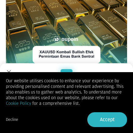
Our website utilises cookies to enhance your experience by
Peningkatan pembelian Logam Mulia yang dilakukan Bank-
providing personalised content and relevant advertising. This
bank sentral global dapat terus mendongkrak harga XAUUSD
Welcome to Dupoin.
also enables us to gather web analytics. To understand more
untuk jangka panjang. Meningkatnya permintaan emas dari
Trade with a Trusted Broker
about the cookies used on our website, please refer to our
bank sentral menopang harga emas yang tidak memberikan
Cookie Policy
for a comprehensive list.
imbal hasil ketika suku bunga global tinggi pada tahun 2022-
2023 dan kemudian melambat dengan kenaikan harga emas
Sign Up now
spot sebesar 28% tahun ini. Bank sentral Tiongkok menahan
Accept
Decline
pembelian emas selama lima bulan berturut-turut pada bulan
Already have an Account?
Sign in
September. Bank sentral global meningkatkan pembelian
cadangan mereka sebesar 6% menjadi 183 ton pada kuartal