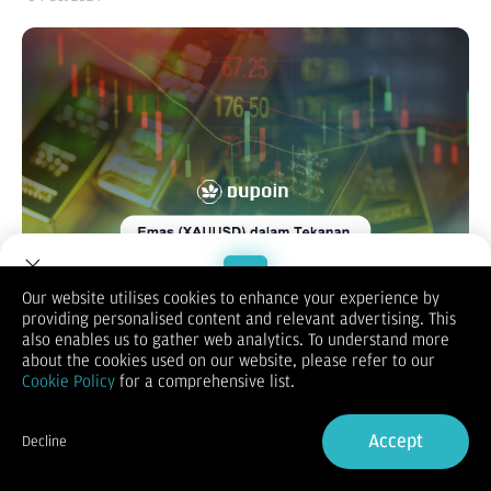
Our website utilises cookies to enhance your experience by
providing personalised content and relevant advertising. This
Welcome to Dupoin.
also enables us to gather web analytics. To understand more
Harga emas hari Kamis (4/10), (XAU/USD) terpantau lebih
Trade with a Trusted Broker
about the cookies used on our website, please refer to our
rendah, diperdagangkan di kisaran $2.640 per troy ons. Harga
Cookie Policy
for a comprehensive list.
ini berada di bawah rekor tertinggi $2.685 yang diraih minggu
Sign Up now
lalu, menunjukkan adanya tekanan jual yang masih
mendominasi pasar. Kondisi ini dipengaruhi oleh memudarnya
Accept
Decline
ekspektasi bahwa Federal Reserve (The Fed) akan melanjutkan
Already have an Account?
Sign in
penurunan suku bunga secara agresif di Amerika Serikat.