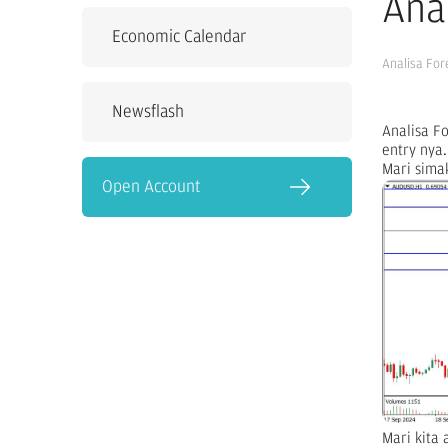
Ana
Economic Calendar
Analisa For
Newsflash
Analisa F
entry nya.
Mari sima
Open Account
Mari kita