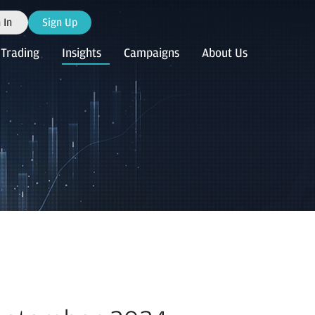
 In
Sign Up
Trading
Insights
Campaigns
About Us