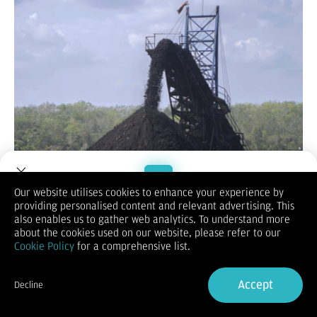
Bisnis.com
, JAKARTA – Pasar komoditas diprediksi akan
Our website utilises cookies to enhance your experience by
menguat jika pemangkasan suku bunga yang akan dilakukan
providing personalised content and relevant advertising. This
Welcome to Dupoin.
oleh bank sentral AS, The Federal Reserve (The Fed) pada
also enables us to gather web analytics. To understand more
September ini terealisasi.
Trade with a Trusted Broker
about the cookies used on our website, please refer to our
Pasar komoditas belakangan ini cenderung tertekan akibat
Cookie Policy
for a comprehensive list.
permasalahan ekonomi yang dihadapi oleh China. Hal tersebut
Sign Up now
terlihat dari data ekspor-impor Negeri Panda tersebut yang
berada di bawah ekspektasi.
Accept
Decline
Pemangkasan suku bunga oleh The Fed bulan ini yang
Already have an Account?
Sign in
diprediksi sebesar 25 basis poin akan kembali menggairahkan