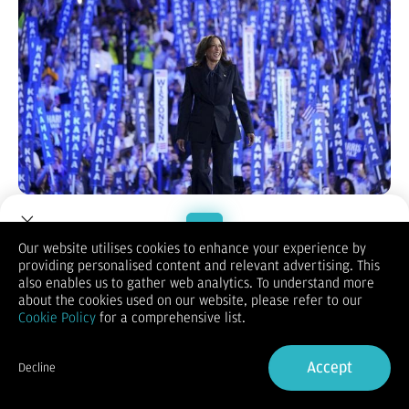
Wakil presiden sekaligus calon presiden
Amerika Serikat
dalam pemilu 2024 Kamala Harris menegaskan akan terus
memasok senjata ke Israel.
Our website utilises cookies to enhance your experience by
Pernyataan itu terungkap saat dia wawancara dengan
CNN
dan
providing personalised content and relevant advertising. This
Welcome to Dupoin.
rilis pada Jumat (30/8). Harris mendapat pertanyaan apakah
also enables us to gather web analytics. To understand more
pemerintahan dia berbeda dengan sebelumnya, seperti
Trade with a Trusted Broker
about the cookies used on our website, please refer to our
menahan bantuan senjata ke Israel.
Cookie Policy
for a comprehensive list.
"Biar saya perjelas. Saya tegas dan tak tergoyahkan dalam
Sign Up now
komitmen saya terhadap pertahanan Israel dan kemampuan
mereka untuk mempertahankan diri," jawab Harris kepada
Accept
Decline
CNN
.
Already have an Account?
Sign in
Dia lalu menegaskan, "Dan itu tidak akan berubah."