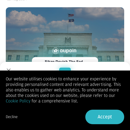
Our website utilises cookies to enhance your experience by
providing personalised content and relevant advertising. This
Welcome to Dupoin.
also enables us to gather web analytics. To understand more
Pada hari Kamis (22/8), dolar AS diperdagangkan mendekati
Trade with a Trusted Broker
about the cookies used on our website, please refer to our
level terendahnya dalam lebih dari satu tahun, dipengaruhi
Cookie Policy
for a comprehensive list.
oleh sikap dovish Federal Reserve serta tanda-tanda
Sign Up now
melemahnya pasar tenaga kerja AS. Situasi ini memperkuat
ekspektasi pasar terhadap kemungkinan pemotongan suku
Accept
Decline
bunga dalam waktu dekat.
Already have an Account?
Sign in
Penurunan dolar ini terjadi seiring dengan merosotnya imbal