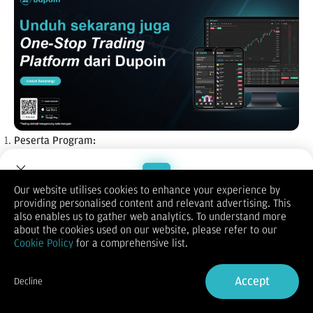
Peserta Program:
"Peserta" dalam program ini adalah klien Dupoin yang secara
otomatis berpartisipasi dan merupakan individu yang memiliki
kapasitas hukum penuh, berusia di atas delapan belas (18)
Our website utilises cookies to enhance your experience by
tahun.
providing personalised content and relevant advertising. This
Karyawan dan Anggota Keluarga:
Welcome to Dupoin.
also enables us to gather web analytics. To understand more
Karyawan Dupoin dan anggota keluarga mereka tidak
Trade with a Trusted Broker
about the cookies used on our website, please refer to our
memenuhi syarat untuk berpartisipasi dalam program ini.
Cookie Policy
for a comprehensive list.
Karyawan dari mitra dan agensi mana pun (termasuk, namun
tidak terbatas pada, auditor eksternal dan mitra iklan) yang
Sign Up now
terlibat langsung dalam organisasi atau pelaksanaan program
Accept
Decline
sebagaimana ditentukan oleh Dupoin, tidak memenuhi syarat
Already have an Account?
Sign in
untuk berpartisipasi dalam program ini.