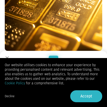
Bisnis.com
, JAKARTA – Harga emas dunia berisiko mengalami
penurunan pada pekan ini karena menunggu hasil pemilu AS
yang berpotensi mempengaruhi pasar emas dalam jangka
Our website utilises cookies to enhance your experience by
waktu yang belum bisa ditentukan.
providing personalised content and relevant advertising. This
Welcome to Dupoin.
Analis Dupoin Indonesia Andrew Fischer mengarakan tanda-
also enables us to gather web analytics. To understand more
tanda penurunan harga emas masih cukup kuat secara
Trade with a Trusted Broker
about the cookies used on our website, please refer to our
teknikal. Tren harga yang cenderung menurun ini didukung
Cookie Policy
for a comprehensive list.
oleh analisis candlestick dan trendline, yang menunjukkan
Sign Up now
belum adanya tanda-tanda perubahan yang signifikan dalam
waktu dekat.
Accept
Decline
Kedua metode analisis ini memberikan gambaran teknis bahwa
Already have an Account?
Sign in
tren penurunan masih dominan, dan investor harus